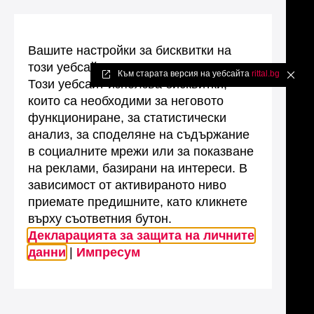
Вашите настройки за бисквитки на
този уебсайт
Към старата версия на уебсайта
rittal.bg
✖
Този уебсайт използва бисквитки,
които са необходими за неговото
функциониране, за статистически
анализ, за споделяне на съдържание
в социалните мрежи или за показване
на реклами, базирани на интереси. В
зависимост от активираното ниво
приемате предишните, като кликнете
върху съответния бутон.
Декларацията за защита на личните
данни
|
Импресум