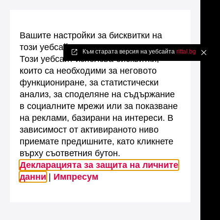
Вашите настройки за бисквитки на
този уебсайт
Към старата версия на уебсайта
rittal.bg
✖
Този уебсайт използва бисквитки,
които са необходими за неговото
функциониране, за статистически
анализ, за споделяне на съдържание
в социалните мрежи или за показване
на реклами, базирани на интереси. В
зависимост от активираното ниво
приемате предишните, като кликнете
върху съответния бутон.
Декларацията за защита на личните
данни
|
Импресум