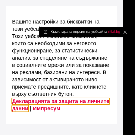
Вашите настройки за бисквитки на
този уебсайт
Към старата версия на уебсайта
rittal.bg
✖
Този уебсайт използва бисквитки,
които са необходими за неговото
функциониране, за статистически
анализ, за споделяне на съдържание
в социалните мрежи или за показване
на реклами, базирани на интереси. В
зависимост от активираното ниво
приемате предишните, като кликнете
върху съответния бутон.
Декларацията за защита на личните
данни
|
Импресум