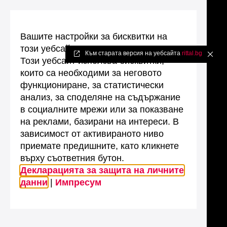
Вашите настройки за бисквитки на
този уебсайт
Към старата версия на уебсайта
rittal.bg
✖
Този уебсайт използва бисквитки,
които са необходими за неговото
функциониране, за статистически
анализ, за споделяне на съдържание
в социалните мрежи или за показване
на реклами, базирани на интереси. В
зависимост от активираното ниво
приемате предишните, като кликнете
върху съответния бутон.
Декларацията за защита на личните
данни
|
Импресум