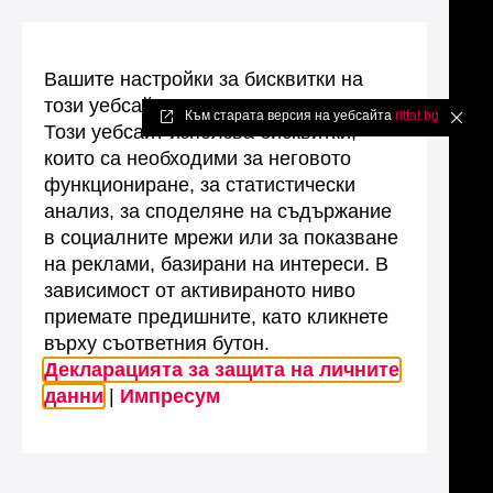
Вашите настройки за бисквитки на
този уебсайт
Към старата версия на уебсайта
rittal.bg
✖
Този уебсайт използва бисквитки,
които са необходими за неговото
функциониране, за статистически
анализ, за споделяне на съдържание
в социалните мрежи или за показване
на реклами, базирани на интереси. В
зависимост от активираното ниво
приемате предишните, като кликнете
върху съответния бутон.
Декларацията за защита на личните
данни
|
Импресум