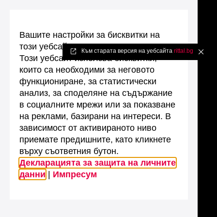
Вашите настройки за бисквитки на
този уебсайт
Към старата версия на уебсайта
rittal.bg
✖
Този уебсайт използва бисквитки,
които са необходими за неговото
функциониране, за статистически
анализ, за споделяне на съдържание
в социалните мрежи или за показване
на реклами, базирани на интереси. В
зависимост от активираното ниво
приемате предишните, като кликнете
върху съответния бутон.
Декларацията за защита на личните
данни
|
Импресум