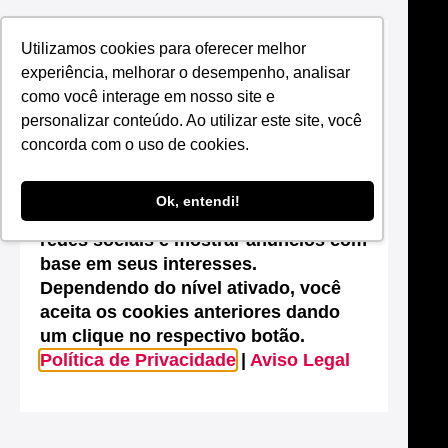
Utilizamos cookies para oferecer melhor
Suas configurações de cookies neste
experiência, melhorar o desempenho, analisar
site
como você interage em nosso site e
Este site utiliza cookies que são
personalizar conteúdo. Ao utilizar este site, você
essenciais para melhorar o
concorda com o uso de cookies.
desempenho, efetuar análises
estatísticas, possibilitar o
Ok, entendi!
compartilhamento de conteúdos nas
redes sociais e mostrar anúncios com
base em seus interesses.
Dependendo do nível ativado, você
aceita os cookies anteriores dando
um clique no respectivo botão.
Política de Privacidade
|
Aviso Legal