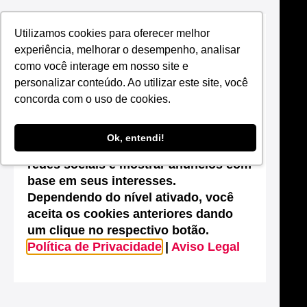
Utilizamos cookies para oferecer melhor
Suas configurações de cookies neste
experiência, melhorar o desempenho, analisar
site
como você interage em nosso site e
Este site utiliza cookies que são
personalizar conteúdo. Ao utilizar este site, você
essenciais para melhorar o
concorda com o uso de cookies.
desempenho, efetuar análises
estatísticas, possibilitar o
Ok, entendi!
compartilhamento de conteúdos nas
redes sociais e mostrar anúncios com
base em seus interesses.
Dependendo do nível ativado, você
aceita os cookies anteriores dando
um clique no respectivo botão.
Política de Privacidade
|
Aviso Legal