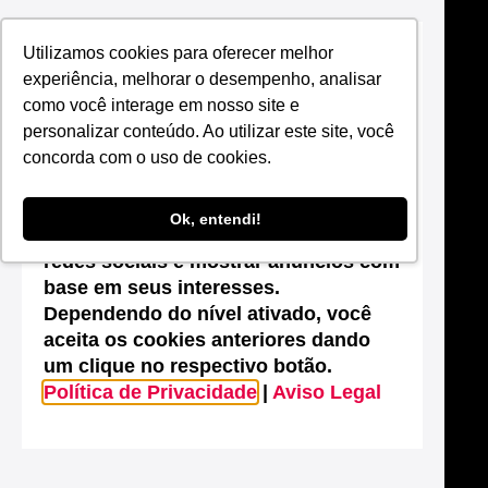
Utilizamos cookies para oferecer melhor
Suas configurações de cookies neste
experiência, melhorar o desempenho, analisar
site
como você interage em nosso site e
Este site utiliza cookies que são
personalizar conteúdo. Ao utilizar este site, você
essenciais para melhorar o
concorda com o uso de cookies.
desempenho, efetuar análises
estatísticas, possibilitar o
Ok, entendi!
compartilhamento de conteúdos nas
redes sociais e mostrar anúncios com
base em seus interesses.
Dependendo do nível ativado, você
aceita os cookies anteriores dando
um clique no respectivo botão.
Política de Privacidade
|
Aviso Legal