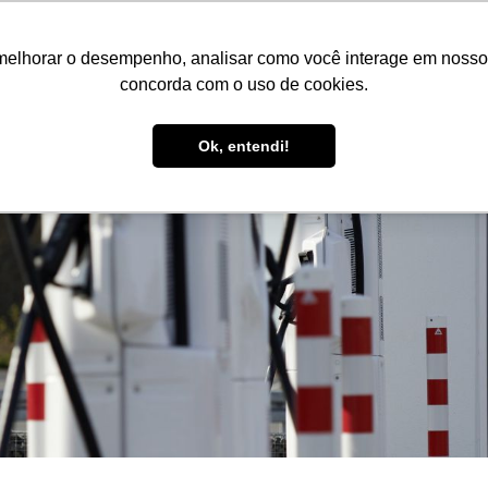
Contato
C
melhorar o desempenho, analisar como você interage em nosso sit
concorda com o uso de cookies.
nfiguração
Serviços
Empresa
Referê
Ok, entendi!