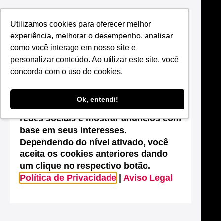
Utilizamos cookies para oferecer melhor
Suas configurações de cookies neste
experiência, melhorar o desempenho, analisar
site
como você interage em nosso site e
Este site utiliza cookies que são
personalizar conteúdo. Ao utilizar este site, você
essenciais para melhorar o
concorda com o uso de cookies.
desempenho, efetuar análises
estatísticas, possibilitar o
Ok, entendi!
compartilhamento de conteúdos nas
redes sociais e mostrar anúncios com
base em seus interesses.
Dependendo do nível ativado, você
aceita os cookies anteriores dando
um clique no respectivo botão.
Política de Privacidade
|
Aviso Legal