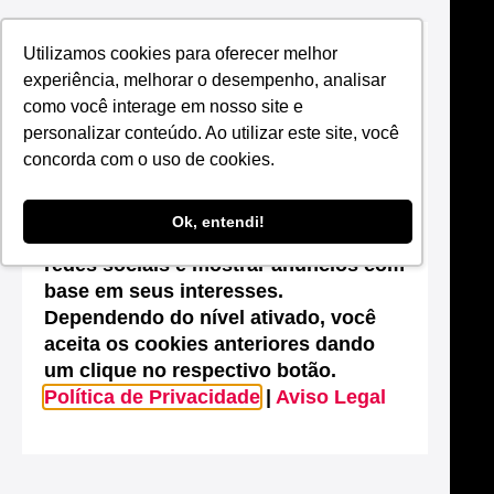
Utilizamos cookies para oferecer melhor
Suas configurações de cookies neste
experiência, melhorar o desempenho, analisar
site
como você interage em nosso site e
Este site utiliza cookies que são
personalizar conteúdo. Ao utilizar este site, você
essenciais para melhorar o
concorda com o uso de cookies.
desempenho, efetuar análises
estatísticas, possibilitar o
Ok, entendi!
compartilhamento de conteúdos nas
redes sociais e mostrar anúncios com
base em seus interesses.
Dependendo do nível ativado, você
aceita os cookies anteriores dando
um clique no respectivo botão.
Política de Privacidade
|
Aviso Legal