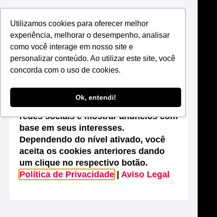
Utilizamos cookies para oferecer melhor
Suas configurações de cookies neste
experiência, melhorar o desempenho, analisar
site
como você interage em nosso site e
Este site utiliza cookies que são
personalizar conteúdo. Ao utilizar este site, você
essenciais para melhorar o
concorda com o uso de cookies.
desempenho, efetuar análises
estatísticas, possibilitar o
Ok, entendi!
compartilhamento de conteúdos nas
redes sociais e mostrar anúncios com
base em seus interesses.
Dependendo do nível ativado, você
aceita os cookies anteriores dando
um clique no respectivo botão.
Política de Privacidade
|
Aviso Legal