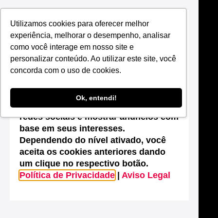
Utilizamos cookies para oferecer melhor
Suas configurações de cookies neste
experiência, melhorar o desempenho, analisar
site
como você interage em nosso site e
Este site utiliza cookies que são
personalizar conteúdo. Ao utilizar este site, você
essenciais para melhorar o
concorda com o uso de cookies.
desempenho, efetuar análises
estatísticas, possibilitar o
Ok, entendi!
compartilhamento de conteúdos nas
redes sociais e mostrar anúncios com
base em seus interesses.
Dependendo do nível ativado, você
aceita os cookies anteriores dando
um clique no respectivo botão.
Política de Privacidade
|
Aviso Legal