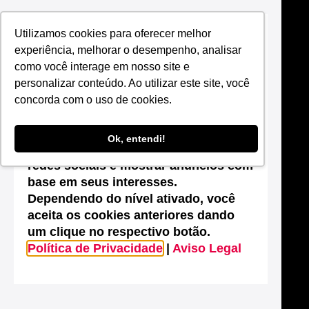
Utilizamos cookies para oferecer melhor
Suas configurações de cookies neste
experiência, melhorar o desempenho, analisar
site
como você interage em nosso site e
Este site utiliza cookies que são
personalizar conteúdo. Ao utilizar este site, você
essenciais para melhorar o
concorda com o uso de cookies.
desempenho, efetuar análises
estatísticas, possibilitar o
Ok, entendi!
compartilhamento de conteúdos nas
redes sociais e mostrar anúncios com
base em seus interesses.
Dependendo do nível ativado, você
aceita os cookies anteriores dando
um clique no respectivo botão.
Política de Privacidade
|
Aviso Legal