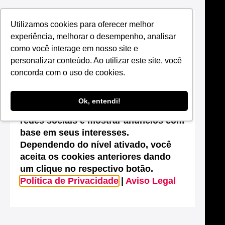
Utilizamos cookies para oferecer melhor
Suas configurações de cookies neste
experiência, melhorar o desempenho, analisar
site
como você interage em nosso site e
Este site utiliza cookies que são
personalizar conteúdo. Ao utilizar este site, você
essenciais para melhorar o
concorda com o uso de cookies.
desempenho, efetuar análises
estatísticas, possibilitar o
Ok, entendi!
compartilhamento de conteúdos nas
redes sociais e mostrar anúncios com
base em seus interesses.
Dependendo do nível ativado, você
aceita os cookies anteriores dando
um clique no respectivo botão.
Política de Privacidade
|
Aviso Legal