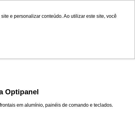
arreira
Feedback
Brazil PT
e e personalizar conteúdo. Ao utilizar este site, você
ncias
ra Optipanel
rontais em alumínio, painéis de comando e teclados.