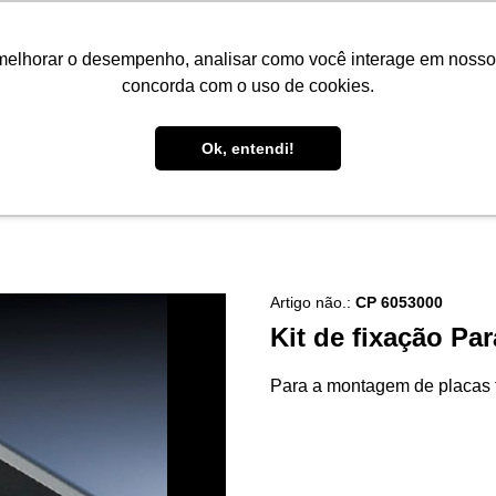
Contato
C
melhorar o desempenho, analisar como você interage em nosso sit
concorda com o uso de cookies.
nfiguração
Serviços
Empresa
Referê
Ok, entendi!
quina
Montagem frontal
Kit de fixação Para Opt…
6053000
Artigo não.:
CP 6053000
Kit de fixação Pa
Para a montagem de placas f