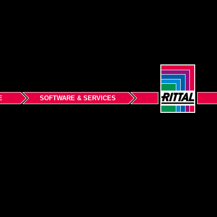
E
SOFTWARE & SERVICES
Voltar ao topo da página