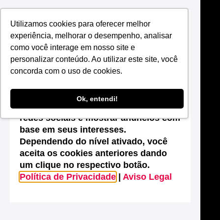
Utilizamos cookies para oferecer melhor
Suas configurações de cookies neste
experiência, melhorar o desempenho, analisar
site
como você interage em nosso site e
Este site utiliza cookies que são
personalizar conteúdo. Ao utilizar este site, você
essenciais para melhorar o
concorda com o uso de cookies.
desempenho, efetuar análises
estatísticas, possibilitar o
Ok, entendi!
compartilhamento de conteúdos nas
redes sociais e mostrar anúncios com
base em seus interesses.
Dependendo do nível ativado, você
aceita os cookies anteriores dando
um clique no respectivo botão.
Política de Privacidade
|
Aviso Legal