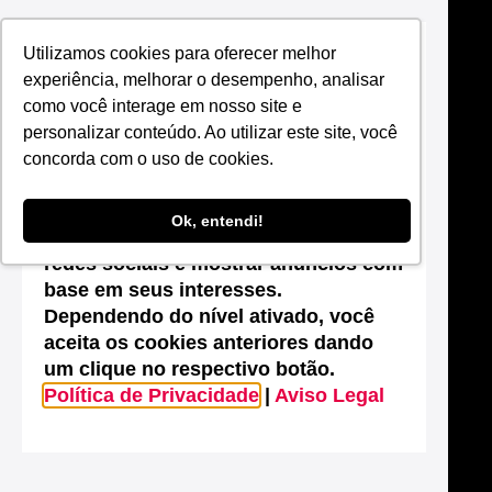
Utilizamos cookies para oferecer melhor
Suas configurações de cookies neste
experiência, melhorar o desempenho, analisar
site
como você interage em nosso site e
Este site utiliza cookies que são
personalizar conteúdo. Ao utilizar este site, você
essenciais para melhorar o
concorda com o uso de cookies.
desempenho, efetuar análises
estatísticas, possibilitar o
Ok, entendi!
compartilhamento de conteúdos nas
redes sociais e mostrar anúncios com
base em seus interesses.
Dependendo do nível ativado, você
aceita os cookies anteriores dando
um clique no respectivo botão.
Política de Privacidade
|
Aviso Legal