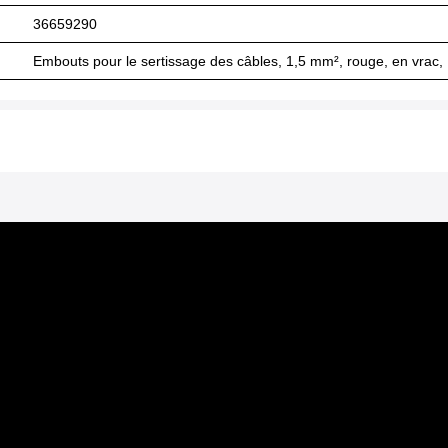
36659290
Embouts pour le sertissage des câbles, 1,5 mm², rouge, en vrac