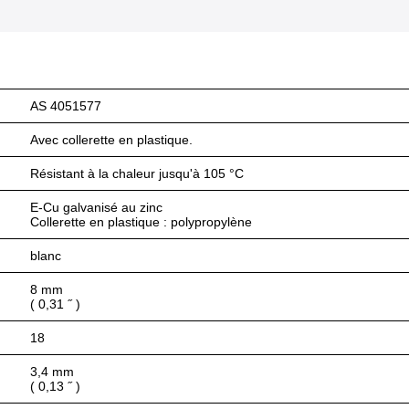
AS 4051577
Avec collerette en plastique.
Résistant à la chaleur jusqu'à 105 °C
E-Cu galvanisé au zinc
Collerette en plastique : polypropylène
blanc
8 mm
( 0,31 ˝ )
18
3,4 mm
( 0,13 ˝ )