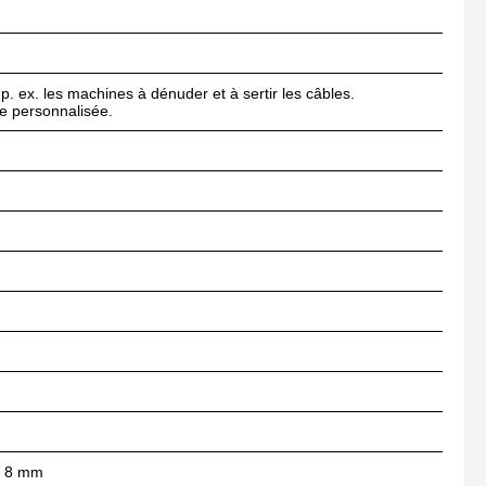
p. ex. les machines à dénuder et à sertir les câbles.
ce personnalisée.
c, 8 mm