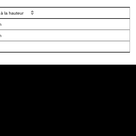
 à la hauteur
m
m