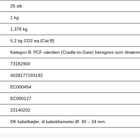
25 stk.
1 kg
1,378 kg
5,2 kg CO2 eq (Cat B)
Kategori B: PCF-værdien (Cradle-to-Gate) beregnes som tilnærm
73182900
4028177193192
EC000454
EC000127
23140202
DK kabelbøjler, til kabeldiameter Ø: 30 – 34 mm