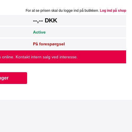
For at se prisen skal du logge ind på butikken.
Log ind på shop
--,-- DKK
Active
På forespørgsel
s online. Kontakt intern salg ved interesse.
nger