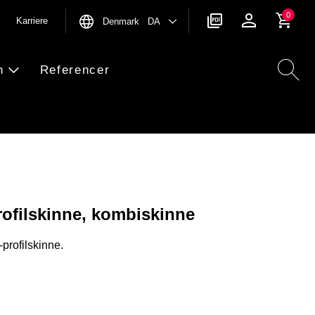
0
Karriere
Denmark DA
n
Referencer
profilskinne, kombiskinne
-profilskinne.