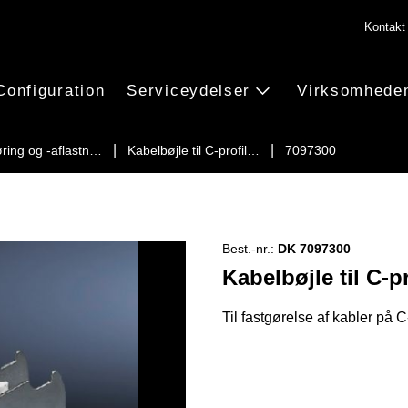
Kontakt
Configuration
Serviceydelser
Virksomhede
øring og -aflastn…
Kabelbøjle til C-profil…
7097300
Best.-nr.:
DK 7097300
Kabelbøjle til C-
Til fastgørelse af kabler på C