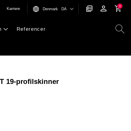
0
Karriere
Denmark DA
n
Referencer
IT 19-profilskinner