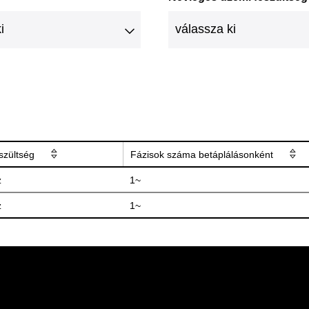
szültség
Fázisok száma betáplálásonként
z
1~
z
1~