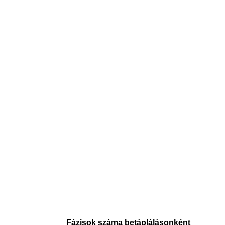
Fázisok száma betáplálásonként