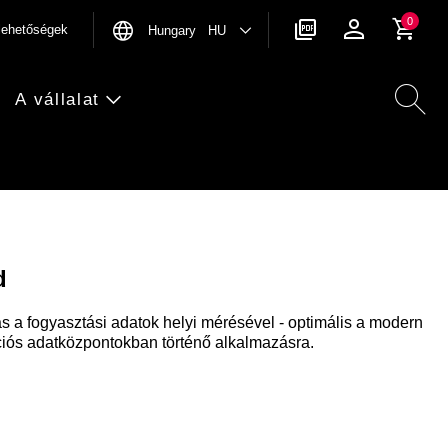
0
rlehetőségek
Hungary HU
A vállalat
d
a fogyasztási adatok helyi mérésével - optimális a modern
iós adatközpontokban történő alkalmazásra.