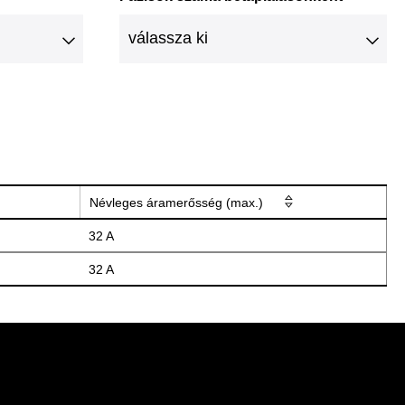
Névleges áramerősség (max.)
32 A
32 A