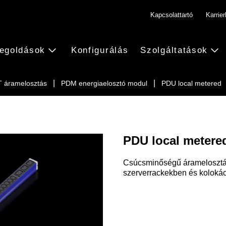
Kapcsolattartó
Karrie
egoldások
Konfigurálás
Szolgáltatások
T áramelosztás
PDM energiaelosztó modul
PDU local metered
PDU local metere
Csúcsminőségű áramelosztás 
szerverrackekben és kolokác