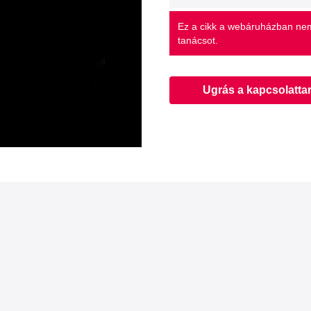
Ez a cikk a webáruházban nem
tanácsot.
Ugrás a kapcsolatta