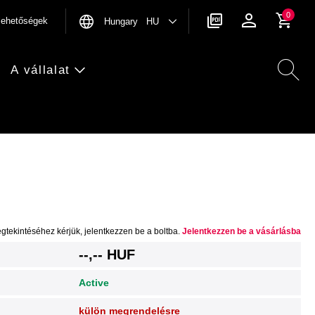
0
rlehetőségek
Hungary HU
A vállalat
gtekintéséhez kérjük, jelentkezzen be a boltba.
Jelentkezzen be a vásárlásba
--,-- HUF
Active
külön megrendelésre