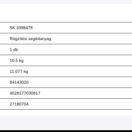
SK 3398478
Rögzítési segédanyag
1 db
10,5 kg
11,077 kg
84143020
4028177030817
27180704