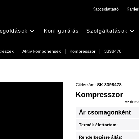
Kapcsolattartó
Karrie
egoldások
Konfigurálás
Szolgáltatások
trészek
Aktív komponensek
Kompresszor
3398478
Cikkszám:
SK 3398478
Kompresszor
Az ár me
Ár csomagonként
Termék élettartam:
Rendelkezésre állás: