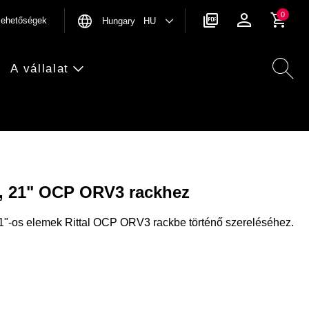
0
rlehetőségek
Hungary HU
A vállalat
t, 21" OCP ORV3 rackhez
1"-os elemek Rittal OCP ORV3 rackbe történő szereléséhez.