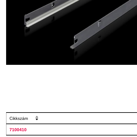
Cikkszám
7100410