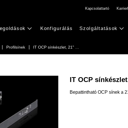
Kapcsolattartó
Karrie
egoldások
Konfigurálás
Szolgáltatások
Profilsínek
IT OCP sínkészlet, 21" …
IT OCP sínkészle
Bepattintható OCP sínek a 2