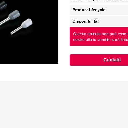
Product lifecycle:
Disponibilità:
Questo articolo non può essere 
nostro ufficio vendite sarà lieto
Contatti