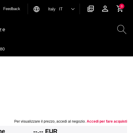
0
Feedback
Italy IT
ze
80
Per visualizzare il prezzo, accedi al negozio.
Accedi per fare acquisti
ne
--,-- EUR