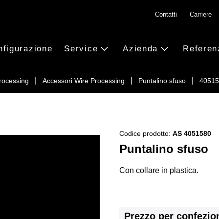
Contatti
Carriere
nfigurazione
Service
Azienda
Referen
rocessing
Accessori Wire Processing
Puntalino sfuso
40515
Codice prodotto:
AS 4051580
Puntalino sfuso
Con collare in plastica.
Prezzo per confezio