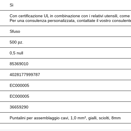
Sì
Con certificazione UL in combinazione con i relativi utensili, co
Per una consulenza personalizzata, contattate il vostro consulente
Sfuso
500 pz.
0,5 null
85369010
4028177999787
EC000005
EC000005
36659290
Puntalini per assemblaggio cavi, 1,0 mm², gialli, sciolti, 8mm