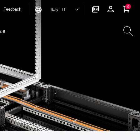
0
Feedback
Italy IT
ze