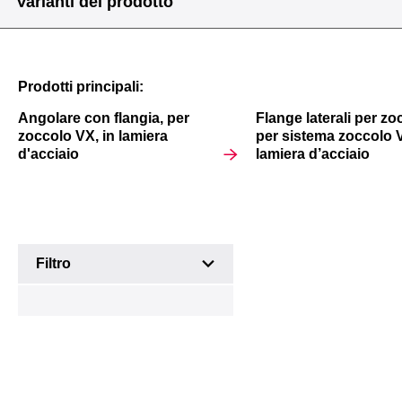
Varianti del prodotto
Prodotti principali:
Angolare
Angolare
Flange
Angolare con flangia, per
Flange laterali per zo
con flangia
dello
per
zoccolo VX, in lamiera
per sistema zoccolo 
per zoccolo,
zoccolo
zoccolo,
d'acciaio
lamiera d’acciaio
per VX
con
laterali,
acciaio
flange,
100 mm,
inox, 2ª
anteriori e
acciaio
generazione
posteriori,
inox per
100 mm,
sistema
Varianti
acciaio
zoccolo
Filtro
del
inox per
VX
prodotto
VX, TS,
VX SE