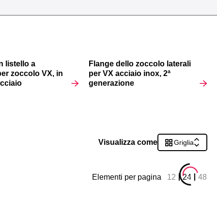
 listello a
Flange dello zoccolo laterali
per zoccolo VX, in
per VX acciaio inox, 2ª
acciaio
generazione
Visualizza come
Griglia
Elementi per pagina
12
24
48