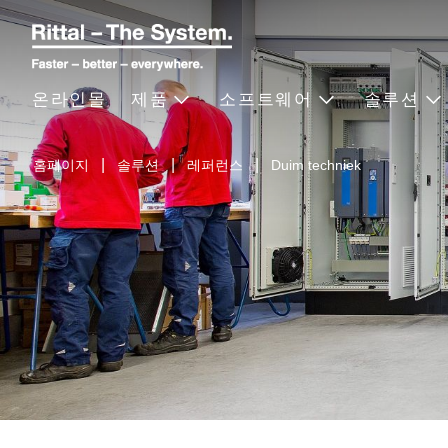
온라인몰
제품
소프트웨어
솔루션
홈페이지
솔루션
레퍼런스
Duim techniek