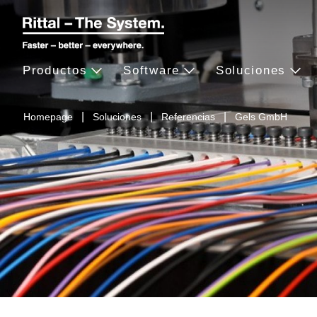
Productos
Software
Soluciones
Homepage
Soluciones
Referencias
Gels GmbH