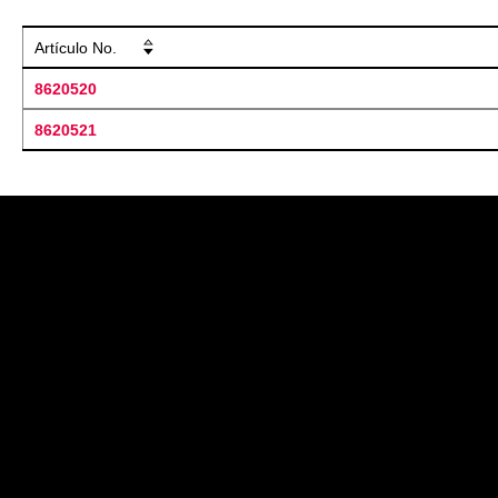
Artículo No.
8620520
8620521