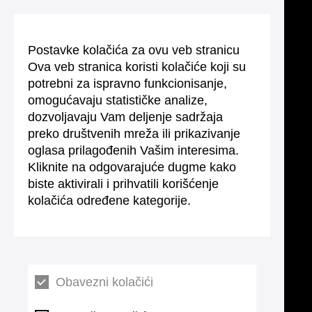
Postavke kolačića za ovu veb stranicu
Ova veb stranica koristi kolačiće koji su
potrebni za ispravno funkcionisanje,
omogućavaju statističke analize,
dozvoljavaju Vam deljenje sadržaja
preko društvenih mreža ili prikazivanje
oglasa prilagođenih Vašim interesima.
Kliknite na odgovarajuće dugme kako
biste aktivirali i prihvatili korišćenje
kolačića određene kategorije.
Obavezni kolačići