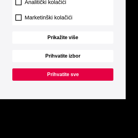
Analitički kolačići
Marketinški kolačići
Prikažite više
Prihvatite izbor
Prihvatite sve