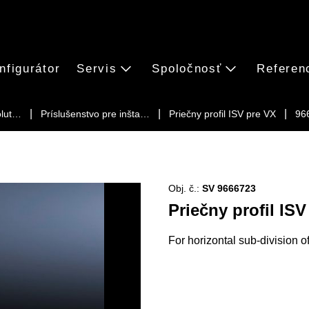
nfigurátor
Servis
Spoločnosť
Referen
olut…
Príslušenstvo pre inšta…
Priečny profil ISV pre VX
96
Obj. č.:
SV 9666723
Priečny profil ISV
For horizontal sub-division o