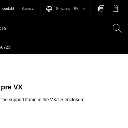
Kontakt
Kariéra
Slovakia SK
cie
66723
 pre VX
f the support frame in the VX/TS enclosure.