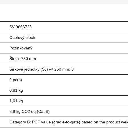
SV 9666723
Oceľový plech
Pozinkovaný
Šírka: 750 mm
Šírkové jednotky (ŠJ) @ 250 mm: 3
2 pc(s).
0,81 kg
1,01 kg
3,8 kg CO2 eq (Cat B)
Category B: PCF value (cradle-to-gate) based on the product weig