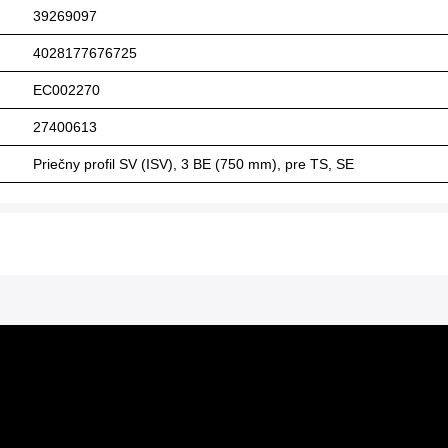
39269097
4028177676725
EC002270
27400613
Priečny profil SV (ISV), 3 BE (750 mm), pre TS, SE