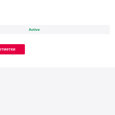
:
Active
отметки