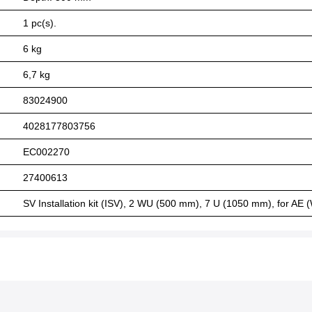
1 pc(s).
6 kg
6,7 kg
83024900
4028177803756
EC002270
27400613
SV Installation kit (ISV), 2 WU (500 mm), 7 U (1050 mm), for 