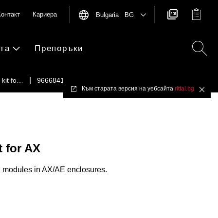
Контакт
Кариера
Bulgaria BG
та
Препоръки
n kit fo…
9666841
Към старата версия на уебсайта
rittal.bg
✖
t for AX
on modules in AX/AE enclosures.