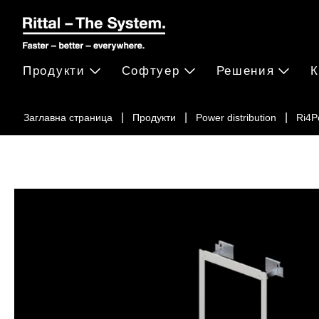
Продукти
Софтуер
Решения
К
Заглавна страница
Продукти
Power distribution
Ri4P