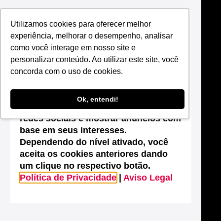
Utilizamos cookies para oferecer melhor
Suas configurações de cookies neste
experiência, melhorar o desempenho, analisar
site
como você interage em nosso site e
Este site utiliza cookies que são
personalizar conteúdo. Ao utilizar este site, você
essenciais para melhorar o
concorda com o uso de cookies.
desempenho, efetuar análises
estatísticas, possibilitar o
Ok, entendi!
compartilhamento de conteúdos nas
redes sociais e mostrar anúncios com
base em seus interesses.
Dependendo do nível ativado, você
aceita os cookies anteriores dando
um clique no respectivo botão.
Política de Privacidade
|
Aviso Legal