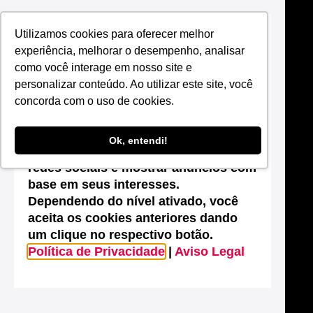
Utilizamos cookies para oferecer melhor
Suas configurações de cookies neste
experiência, melhorar o desempenho, analisar
site
como você interage em nosso site e
Este site utiliza cookies que são
personalizar conteúdo. Ao utilizar este site, você
essenciais para melhorar o
concorda com o uso de cookies.
desempenho, efetuar análises
estatísticas, possibilitar o
Ok, entendi!
compartilhamento de conteúdos nas
redes sociais e mostrar anúncios com
base em seus interesses.
Dependendo do nível ativado, você
aceita os cookies anteriores dando
um clique no respectivo botão.
Política de Privacidade
|
Aviso Legal