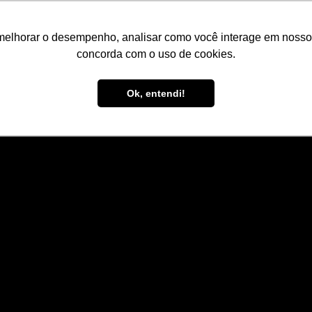
Contato
C
melhorar o desempenho, analisar como você interage em nosso sit
concorda com o uso de cookies.
nfiguração
Serviços
Empresa
Referê
Ok, entendi!
amento a laser