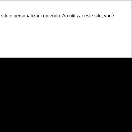
arreira
Feedback
Brazil PT
e e personalizar conteúdo. Ao utilizar este site, você
ncias