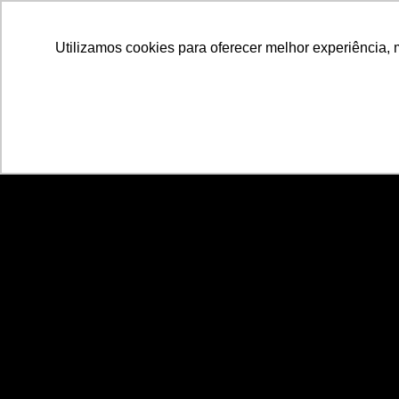
Utilizamos cookies para oferecer melhor experiência, 
Produtos
Software
Soluções
Co
Homepage
Produtos
Sistemas de automação
Process