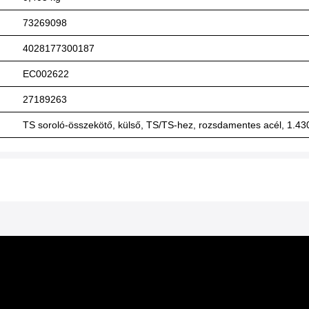
73269098
4028177300187
EC002622
27189263
TS soroló-összekötő, külső, TS/TS-hez, rozsdamentes acél, 1.43