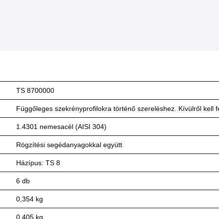
TS 8700000
Függőleges szekrényprofilokra történő szereléshez. Kívülről kell fe
1.4301 nemesacél (AISI 304)
Rögzítési segédanyagokkal együtt
Házípus: TS 8
6 db
0,354 kg
0,405 kg