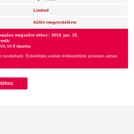
Limited
külön megrendelésre
azása megszűnt ekkor:: 2019. jan. 15.
ermék:
 VX, VX IT típushoz
 rendelhető. Érdeklődés esetén értékesítőink szívesen adnak
rtóhoz