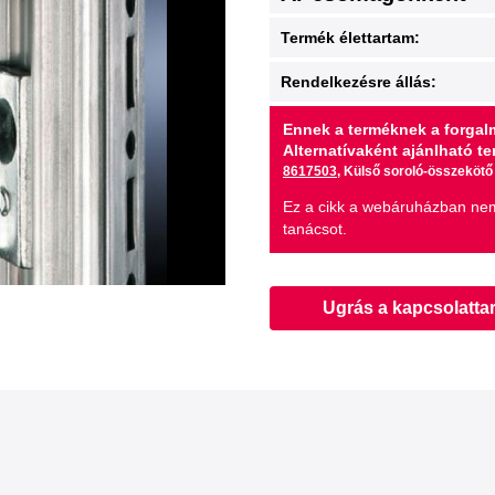
Termék élettartam:
Rendelkezésre állás:
Ennek a terméknek a forgalm
Alternatívaként ajánlható t
8617503
, Külső soroló-összekötő
Ez a cikk a webáruházban nem
tanácsot.
Ugrás a kapcsolatta