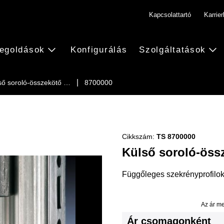
Kapcsolattartó
Karrie
egoldások
Konfigurálás
Szolgáltatások
ső soroló-összekötő …
8700000
Cikkszám:
TS 8700000
Külső soroló-öss
Függőleges szekrényprofilokr
Az ár me
Ár csomagonként