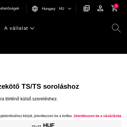
0
rlehetőségek
Hungary HU
A vállalat
zekötő TS/TS soroláshoz
a történő külső szereléshez.
gtekintéséhez kérjük, jelentkezzen be a boltba.
Jelentkezzen be a vásárlásba
--,-- HUF