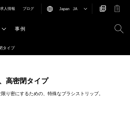
求人情報
ブログ
Japan JA
事例
閉タイプ
、高密閉タイプ
な限り密にするための、特殊なブラシストリップ。