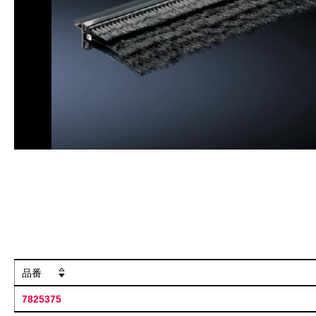
品番
7825375