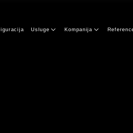
iguracija
Usluge
Kompanija
Referenc