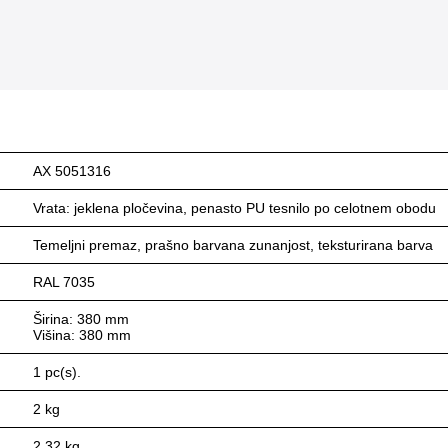
AX 5051316
Vrata: jeklena pločevina, penasto PU tesnilo po celotnem obodu
Temeljni premaz, prašno barvana zunanjost, teksturirana barva
RAL 7035
Širina: 380 mm
Višina: 380 mm
1 pc(s).
2 kg
2,32 kg