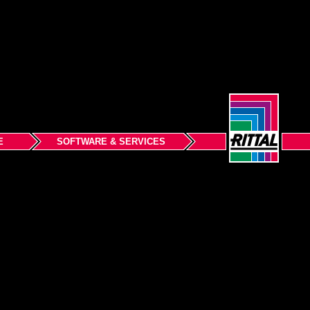
E
SOFTWARE & SERVICES
Nazaj na vrh