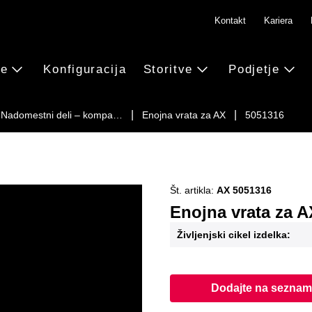
Kontakt
Kariera
ve
Konfiguracija
Storitve
Podjetje
Nadomestni deli – kompa…
Enojna vrata za AX
5051316
Št. artikla:
AX 5051316
Enojna vrata za A
Življenjski cikel izdelka:
Dodajte na seznam 