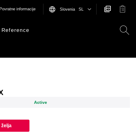
Povratne informacije
Slovenia SL
Reference
X
Active
želja