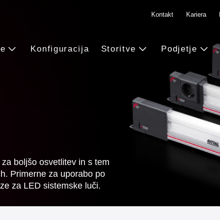
Kontakt
Kariera
ve
Konfiguracija
Storitve
Podjetje
za boljšo osvetlitev in s tem
lih. Primerne za uporabo po
oze za LED sistemske luči.