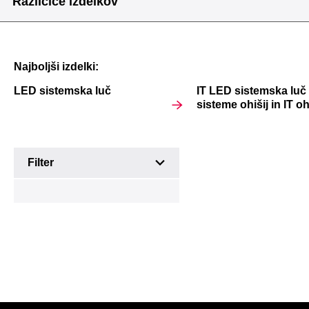
Različice izdelkov
Najboljši izdelki:
LED sistemska luč
IT LED sistemska luč 
sisteme ohišij in IT oh
Različice
Filter
izdelkov