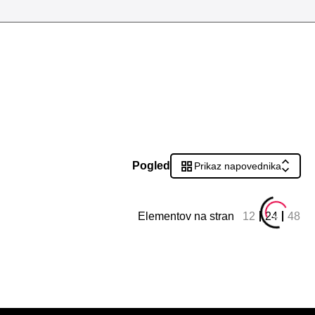
Pogled
Prikaz napovednika
Elementov na stran
12
24
48