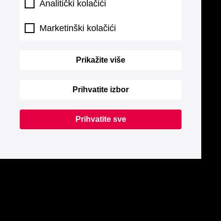
Analitički kolačići
Marketinški kolačići
Prikažite više
Prihvatite izbor
Prihvatite sve