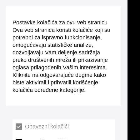
Postavke kolačića za ovu veb stranicu
Ova veb stranica koristi kolačiće koji su
potrebni za ispravno funkcionisanje,
omogućavaju statističke analize,
dozvoljavaju Vam deljenje sadržaja
preko društvenih mreža ili prikazivanje
oglasa prilagođenih Vašim interesima.
Kliknite na odgovarajuće dugme kako
biste aktivirali i prihvatili korišćenje
kolačića određene kategorije.
Obavezni kolačići