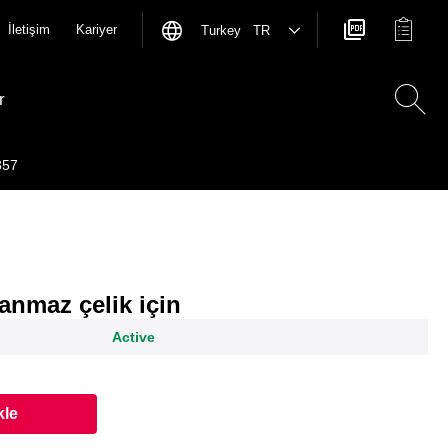
İletişim
Kariyer
Turkey TR
r
357
anmaz çelik için
Active
kle