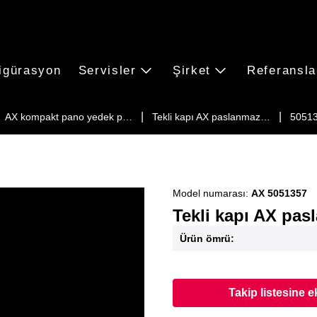
igürasyon
Servisler
Şirket
Referansla
AX kompakt pano yedek p…
Tekli kapı AX paslanmaz…
5051
Model numarası:
AX 5051357
Tekli kapı AX pasl
Ürün ömrü:
Takip listesine e