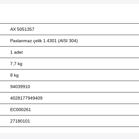
AX 5051357
Paslanmaz çelik 1.4301 (AISI 304)
1 adet
7,7 kg
8 kg
94039910
4028177949409
EC000261
27180101