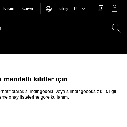
İletişim
Kariyer
Turkey TR
r
ı mandallı kilitler için
natif olarak silindir göbekli veya silindir göbeksiz kilit. İlgili
me onay listelerine göre kullanım.