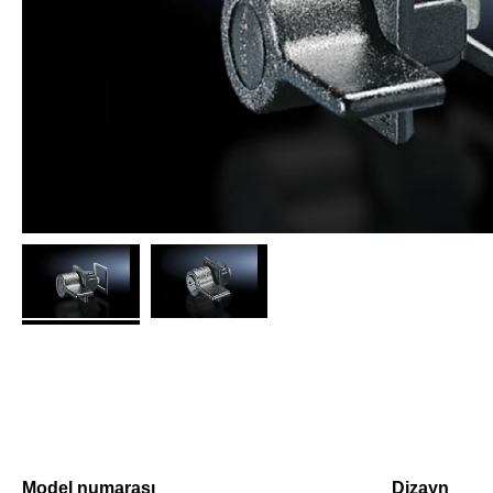
Model numarası
Dizayn