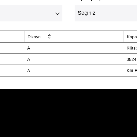
Dizayn
Kapa
A
Kilits
A
3524 E
A
Kilit 