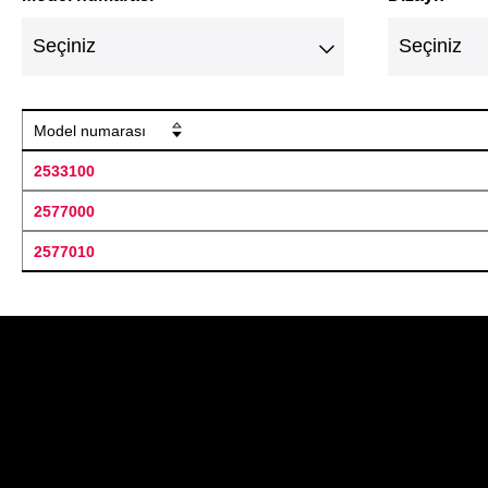
Model numarası
2533100
2577000
2577010