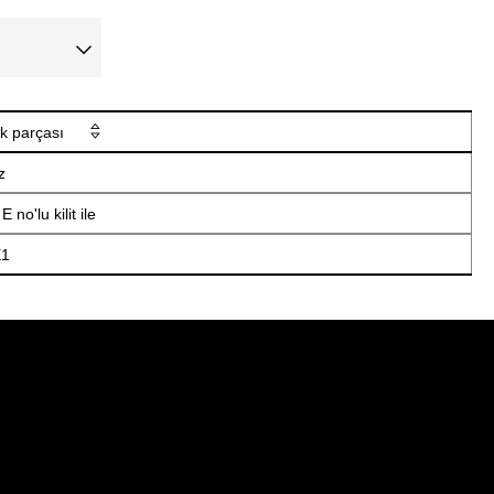
k parçası
iz
 no'lu kilit ile
E1