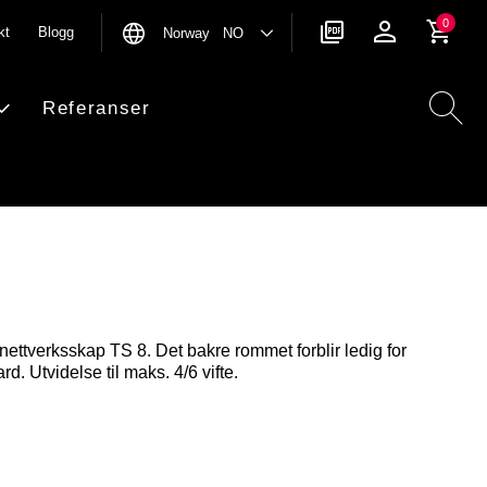
0
kt
Blogg
Norway NO
Referanser
 nettverksskap TS 8. Det bakre rommet forblir ledig for
rd. Utvidelse til maks. 4/6 vifte.