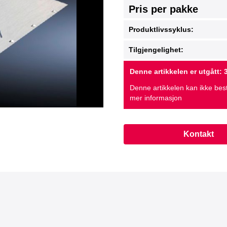
Pris per pakke
Produktlivssyklus:
Tilgjengelighet:
Denne artikkelen er utgått: 3
Denne artikkelen kan ikke best
mer informasjon
Kontakt