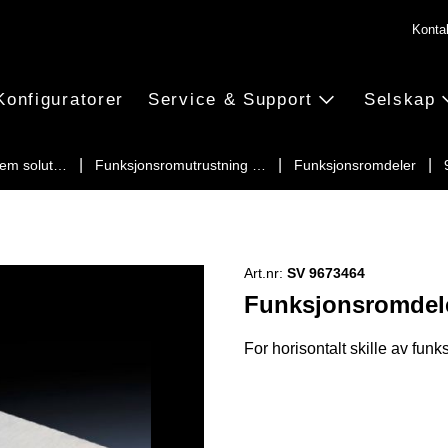
Konta
Konfiguratorer
Service & Support
Selskap
tem solut…
Funksjonsromutrustning …
Funksjonsromdeler
Art.nr:
SV 9673464
Funksjonsromdel
For horisontalt skille av fun