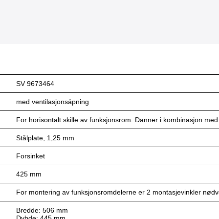
SV 9673464
med ventilasjonsåpning
For horisontalt skille av funksjonsrom. Danner i kombinasjon med
Stålplate, 1,25 mm
Forsinket
425 mm
For montering av funksjonsromdelerne er 2 montasjevinkler nødve
Bredde: 506 mm
Dybde: 445 mm