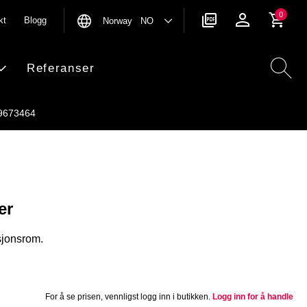
0
kt
Blogg
Norway NO
Referanser
9673464
er
ksjonsrom.
For å se prisen, vennligst logg inn i butikken.
Logg inn for å handle