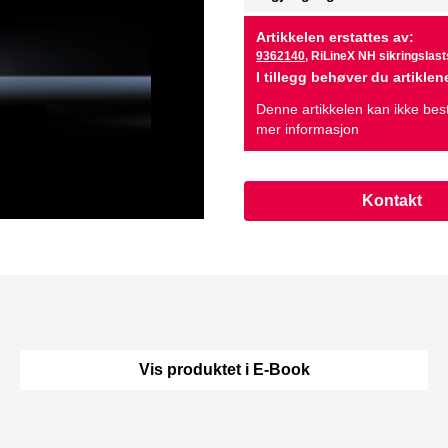
Artikkelen erstattes av:
9362140
, RiLineX NH sikringslast
I tillegg behøver du artikl
Denne artikkelen kan ikke best
mer informasjon
Kontakt
Vis produktet i E-Book