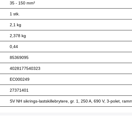
35 ‐ 150 mm²
1 stk.
2,1 kg
2,378 kg
0,44
85369095
4028177540323
EC000249
27371401
SV NH sikrings-lastskillebrytere, gr. 1, 250 A, 690 V, 3-polet, r