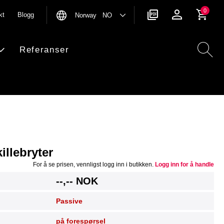
0
kt
Blogg
Norway NO
Referanser
illebryter
For å se prisen, vennligst logg inn i butikken.
Logg inn for å handle
--,-- NOK
Passive
på forespørsel