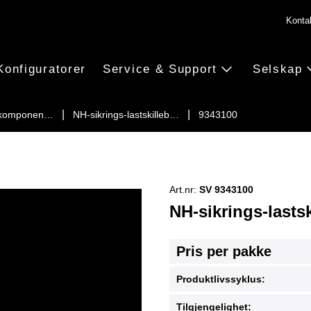
Konta
Konfiguratorer
Service & Support
Selskap
gskomponen…
NH-sikrings-lastskilleb…
9343100
Art.nr:
SV 9343100
NH-sikrings-lastsk
Pris per pakke
Produktlivssyklus:
Tilgjengelighet: