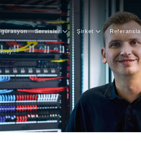
igürasyon
Servisler
Şirket
Referansla
 devrey…